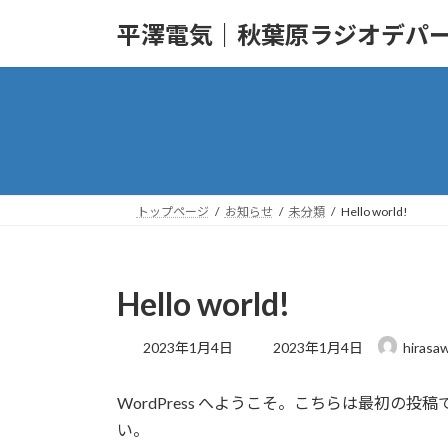
コ
ナ
平澤電気｜秋葉原ラジオデパ
ン
ビ
テ
ゲ
ン
ー
ツ
シ
へ
ョ
ス
ン
キ
に
ッ
移
トップページ
お知らせ
未分類
Hello world!
プ
動
Hello world!
最
2023年1月4日
2023年1月4日
hirasa
終
更
WordPress へようこそ。こちらは最初
新
日
い。
時